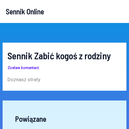
Przejdź
Sennik Online
do
treści
Sennik Zabić kogoś z rodziny
Zostaw komentarz
Doznasz straty.
Powiązane