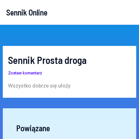
Przejdź
Sennik Online
do
treści
Sennik Prosta droga
Zostaw komentarz
Wszystko dobrze się ułoży.
Powiązane