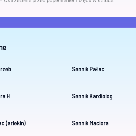
 – Ostrzeżenie przed popełnieniem błędu w sztuce.
ne
grzeb
Sennik Pałac
era H
Sennik Kardiolog
c (arlekin)
Sennik Maciora