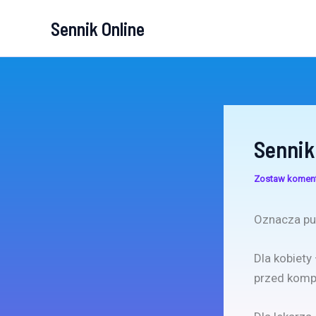
Przejdź
Sennik Online
do
treści
Sennik
Zostaw komen
Oznacza pu
Dla kobiety
przed komp