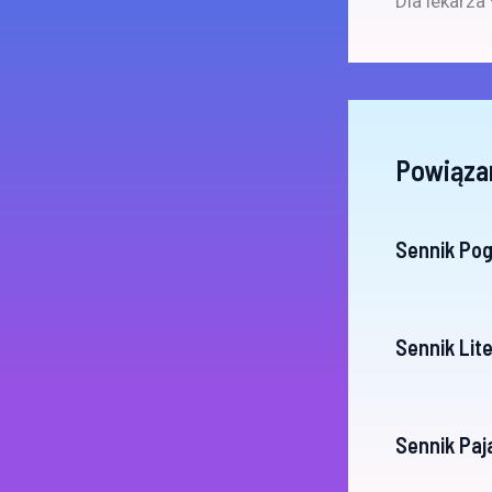
Dla lekarza
Powiąza
Sennik Po
Sennik Lit
Sennik Paja