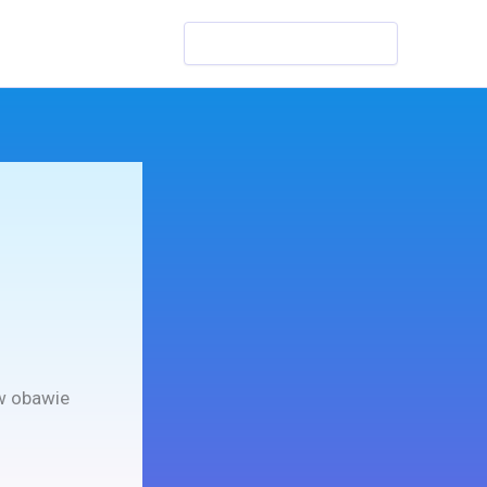
Szukaj
 w obawie