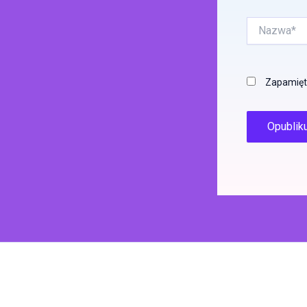
Nazwa*
Zapamięta