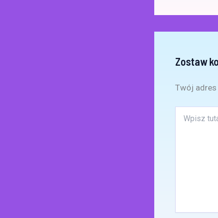
Zostaw k
Twój adres 
Wpisz
tutaj..