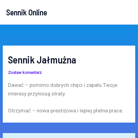
Przejdź
Sennik Online
do
treści
Sennik Jałmużna
Zostaw komentarz
Dawać – pomimo dobrych chęci i zapału Twoje
interesy przyniosą straty.
Otrzymać – nowa prestiżowa i lepiej płatna praca.