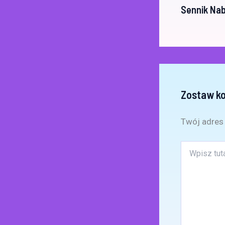
Sennik Nab
Zostaw k
Twój adres 
Wpisz
tutaj..