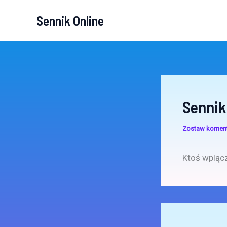
Przejdź
Sennik Online
do
treści
Sennik
Zostaw komen
Ktoś wplącz