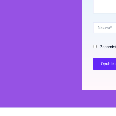
Nazwa*
Zapamięta