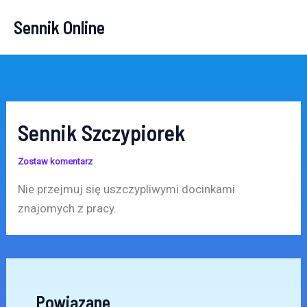
Przejdź
Sennik Online
do
treści
Sennik Szczypiorek
Zostaw komentarz
Nie przejmuj się uszczypliwymi docinkami
znajomych z pracy.
Powiązane