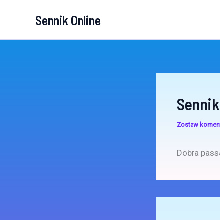
Przejdź
Sennik Online
do
treści
Sennik
Zostaw komen
Dobra passa