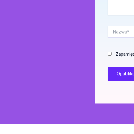
Nazwa*
Zapamięta