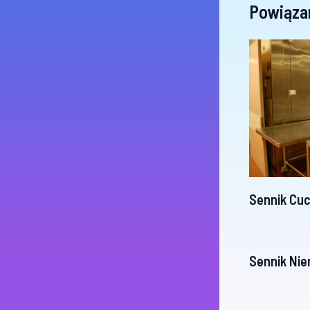
Powiąza
Sennik Cuc
Sennik Nie