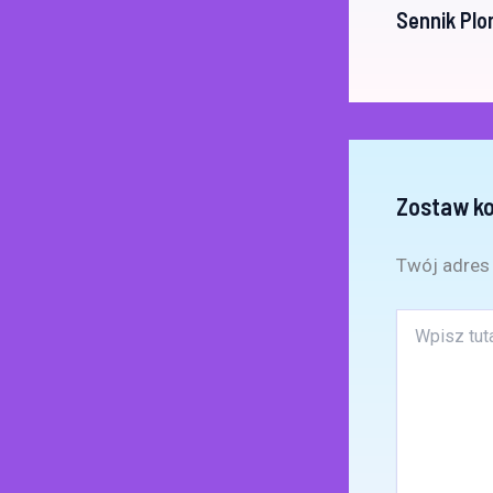
Sennik Pl
Zostaw k
Twój adres 
Wpisz
tutaj..