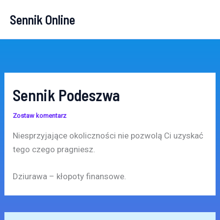
Przejdź
Sennik Online
do
treści
Sennik Podeszwa
Zostaw komentarz
Niesprzyjające okoliczności nie pozwolą Ci uzyskać
tego czego pragniesz.
Dziurawa – kłopoty finansowe.