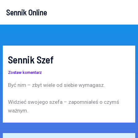
Przejdź
Sennik Online
do
treści
Sennik Szef
Zostaw komentarz
Być nim – zbyt wiele od siebie wymagasz.
Widzieć swojego szefa – zapomniałeś o czymś
ważnym.