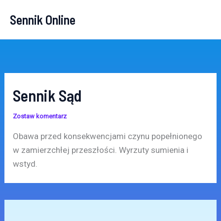
Przejdź
Sennik Online
do
treści
Sennik Sąd
Zostaw komentarz
Obawa przed konsekwencjami czynu popełnionego
w zamierzchłej przeszłości. Wyrzuty sumienia i
wstyd.