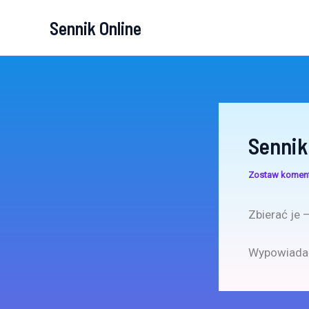
Przejdź
Sennik Online
do
treści
Sennik
Zostaw komen
Zbierać je 
Wypowiadać