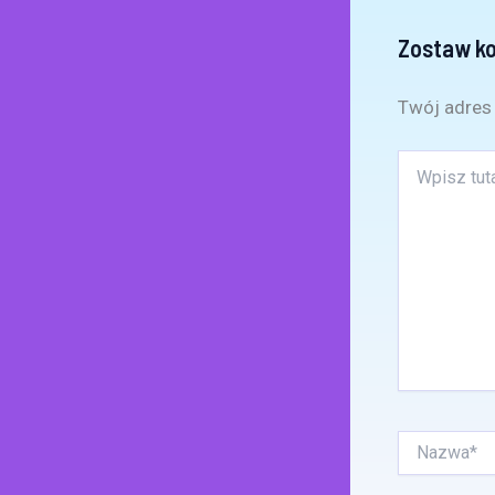
Zostaw k
Twój adres 
Wpisz
tutaj..
Nazwa*