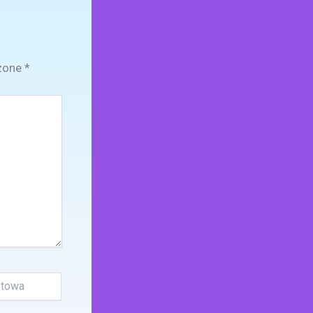
zone
*