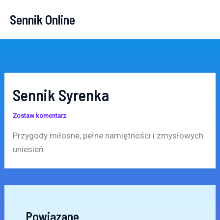
Przejdź
Sennik Online
do
treści
Sennik Syrenka
Zostaw komentarz
Przygody miłosne, pełne namiętności i zmysłowych
uniesień.
Powiązane