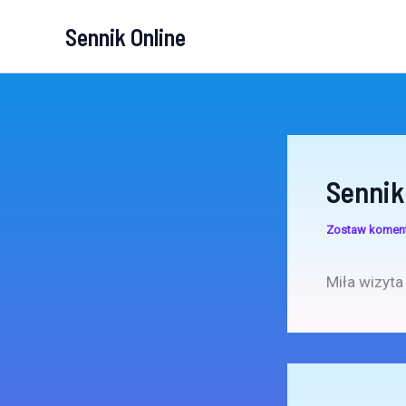
Przejdź
Sennik Online
do
treści
Sennik
Zostaw komen
Miła wizyta 