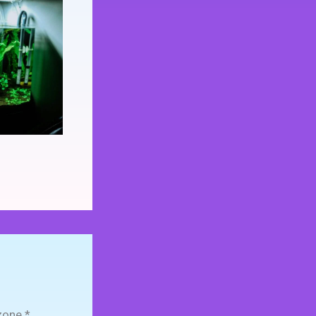
zone
*