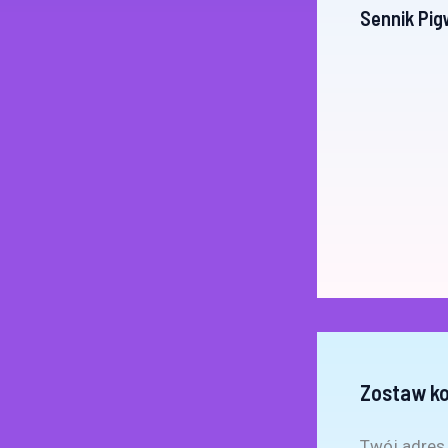
Sennik Pi
Zostaw k
Twój adres 