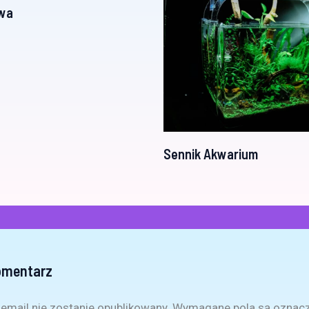
gwa
Sennik Akwarium
omentarz
email nie zostanie opublikowany.
Wymagane pola są oznac