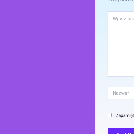
Wpisz
tutaj..
Nazwa*
Zapamięta