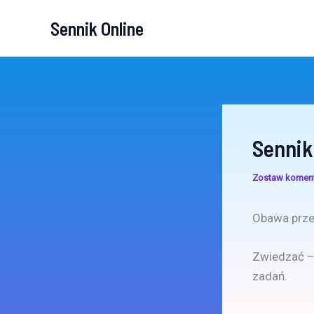
Przejdź
Sennik Online
do
treści
Sennik
Zostaw komen
Obawa prze
Zwiedzać – 
zadań.