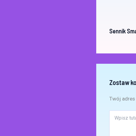
Sennik Sm
Zostaw k
Twój adres 
Wpisz
tutaj..