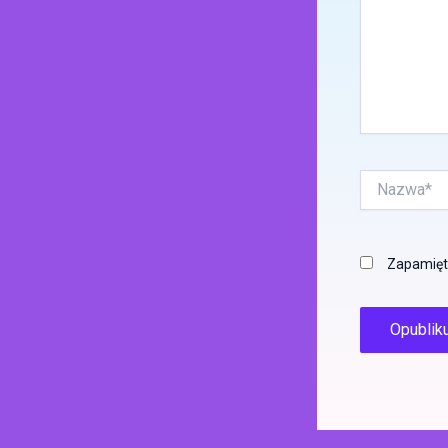
Nazwa*
Zapamięta