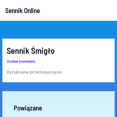
Przejdź
Sennik Online
do
treści
Sennik Śmigło
Zostaw komentarz
Ryzykowne przedsięwzięcie.
Powiązane