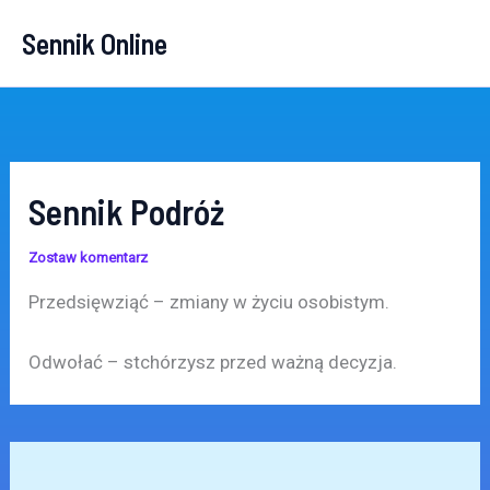
Przejdź
Sennik Online
do
treści
Sennik Podróż
Zostaw komentarz
Przedsięwziąć – zmiany w życiu osobistym.
Odwołać – stchórzysz przed ważną decyzja.