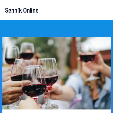
Przejdź
Sennik Online
do
treści