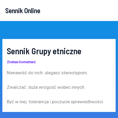
Przejdź
Sennik Online
do
treści
Sennik Grupy etniczne
Zostaw komentarz
Nienawiść do nich: ulegasz stereotypom.
Zwalczać: duża wrogość wobec innych.
Być w niej: tolerancja i poczucie sprawiedliwości.