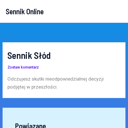
Przejdź
Sennik Online
do
treści
Sennik Słód
Zostaw komentarz
Odczujesz skutki nieodpowiedzialnej decyzji
podjętej w przeszłości.
Powiązane