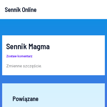
Przejdź
Sennik Online
do
treści
Sennik Magma
Zostaw komentarz
Zmienne szczęście.
Powiązane