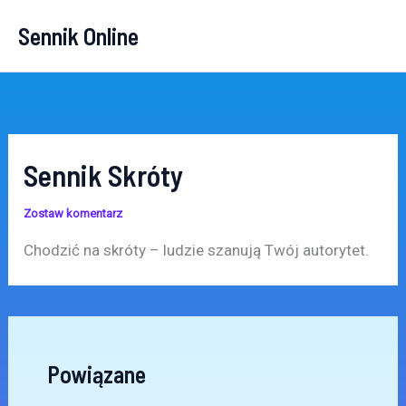
Przejdź
Sennik Online
do
treści
Sennik Skróty
Zostaw komentarz
Chodzić na skróty – ludzie szanują Twój autorytet.
Powiązane