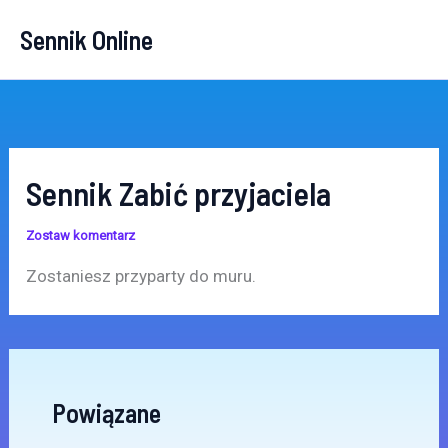
Przejdź
Sennik Online
do
treści
Sennik Zabić przyjaciela
Zostaw komentarz
Zostaniesz przyparty do muru.
Powiązane