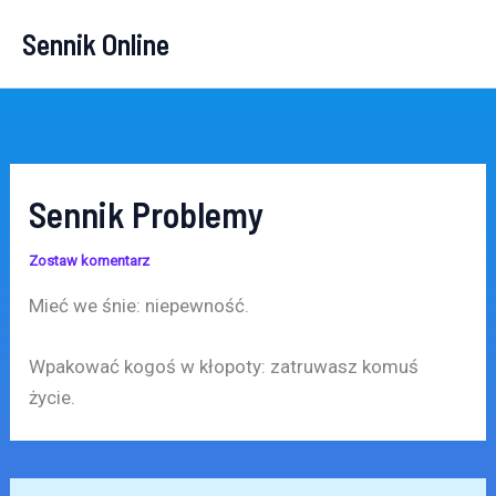
Przejdź
Sennik Online
do
treści
Sennik Problemy
Zostaw komentarz
Mieć we śnie: niepewność.
Wpakować kogoś w kłopoty: zatruwasz komuś
życie.