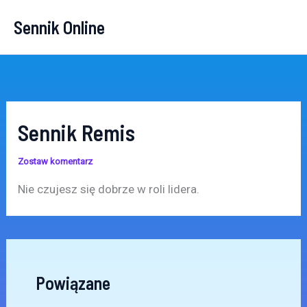
Przejdź
Sennik Online
do
treści
Sennik Remis
Zostaw komentarz
Nie czujesz się dobrze w roli lidera.
Powiązane