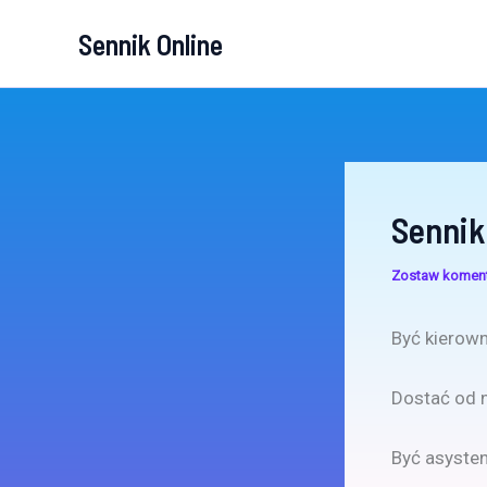
Przejdź
Sennik Online
do
treści
Sennik
Zostaw komen
Być kierown
Dostać od n
Być asysten