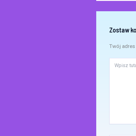
Zostaw k
Twój adres 
Wpisz
tutaj..