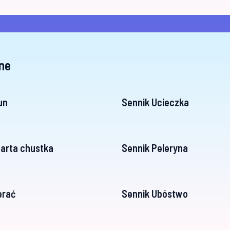
ne
un
Sennik Ucieczka
arta chustka
Sennik Peleryna
erać
Sennik Ubóstwo