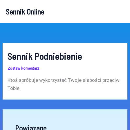
Przejdź
Sennik Online
do
treści
Sennik Podniebienie
Zostaw komentarz
Ktoś spróbuje wykorzystać Twoje słabości przeciw
Tobie.
Powiązane