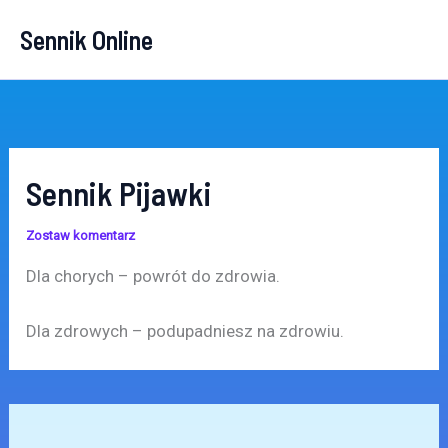
Przejdź
Sennik Online
do
treści
Sennik Pijawki
Zostaw komentarz
Dla chorych – powrót do zdrowia.
Dla zdrowych – podupadniesz na zdrowiu.