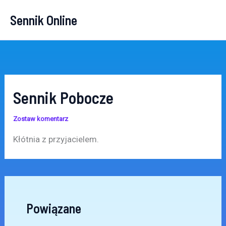
Przejdź
Sennik Online
do
treści
Sennik Pobocze
Zostaw komentarz
Kłótnia z przyjacielem.
Powiązane