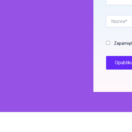
Nazwa*
Zapamięta