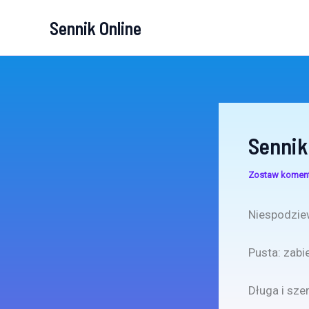
Przejdź
Sennik Online
do
treści
Sennik
Zostaw komen
Niespodzie
Pusta: zabi
Długa i sze