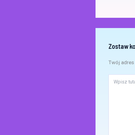
Zostaw k
Twój adres 
Wpisz
tutaj..