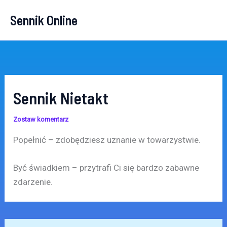
Przejdź
Sennik Online
do
treści
Sennik Nietakt
Zostaw komentarz
Popełnić – zdobędziesz uznanie w towarzystwie.
Być świadkiem – przytrafi Ci się bardzo zabawne
zdarzenie.