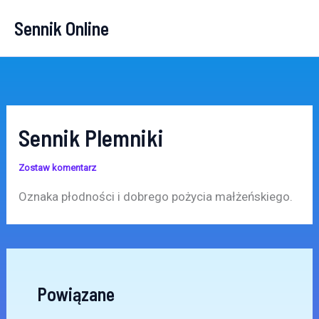
Przejdź
Sennik Online
do
treści
Sennik Plemniki
Zostaw komentarz
Oznaka płodności i dobrego pożycia małżeńskiego.
Powiązane