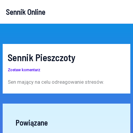
Przejdź
Sennik Online
do
treści
Sennik Pieszczoty
Zostaw komentarz
Sen mający na celu odreagowanie stresów.
Powiązane