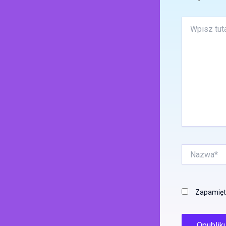
Wpisz
tutaj..
Nazwa*
Zapamięta