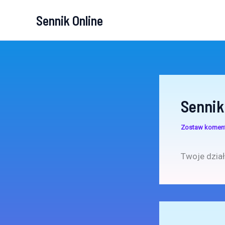
Przejdź
Sennik Online
do
treści
Sennik
Zostaw komen
Twoje dział