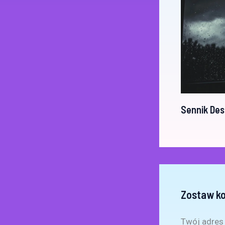
Sennik De
Zostaw k
Twój adres 