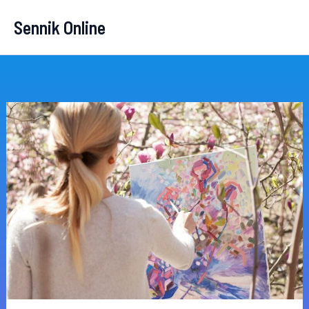
Przejdź
Sennik Online
do
treści