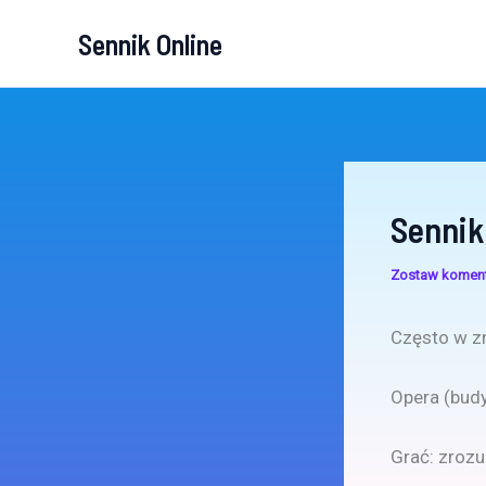
Przejdź
Sennik Online
do
treści
Sennik
Zostaw komen
Często w zn
Opera (budy
Grać: zrozu