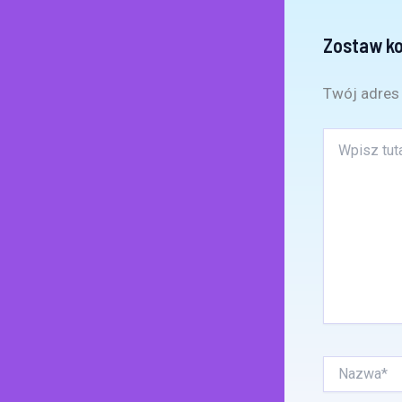
Zostaw k
Twój adres 
Wpisz
tutaj..
Nazwa*