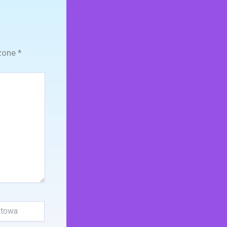
zone
*