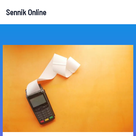
Przejdź
Sennik Online
do
treści