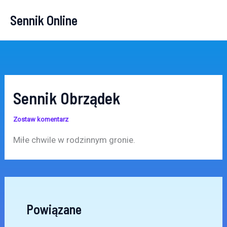
Przejdź
Sennik Online
do
treści
Sennik Obrządek
Zostaw komentarz
Miłe chwile w rodzinnym gronie.
Powiązane