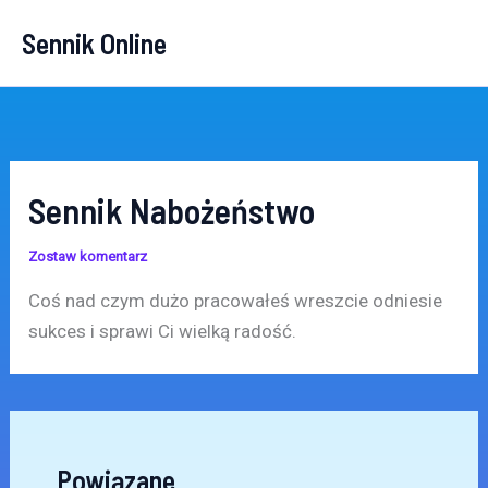
Przejdź
Sennik Online
do
treści
Sennik Nabożeństwo
Zostaw komentarz
Coś nad czym dużo pracowałeś wreszcie odniesie
sukces i sprawi Ci wielką radość.
Powiązane