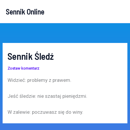
Przejdź
Sennik Online
do
treści
Sennik Śledź
Zostaw komentarz
Widzieć: problemy z prawem.
Jeść śledzie: nie szastaj pieniędzmi.
W zalewie: poczuwasz się do winy.