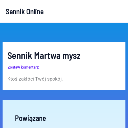
Przejdź
Sennik Online
do
treści
Sennik Martwa mysz
Zostaw komentarz
Ktoś zakłóci Twój spokój.
Powiązane