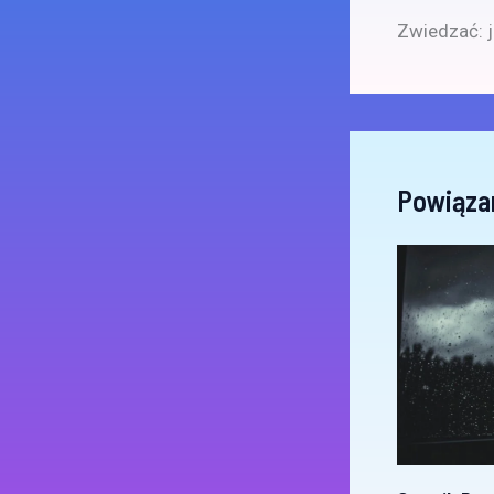
Zwiedzać: j
Powiąza