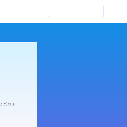
Szukaj
zęścia.