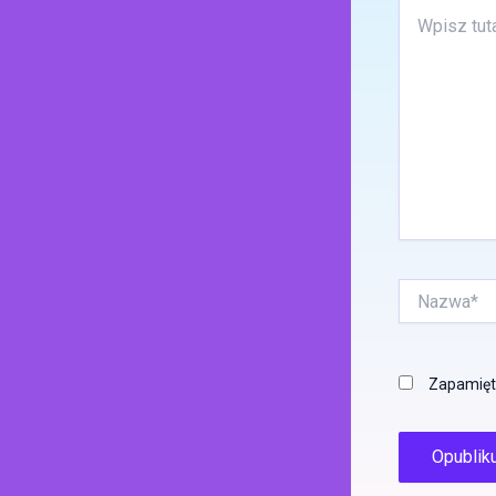
Wpisz
tutaj..
Nazwa*
Zapamięta