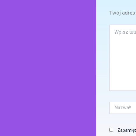
Twój adres 
Wpisz
tutaj..
Nazwa*
Zapamięta