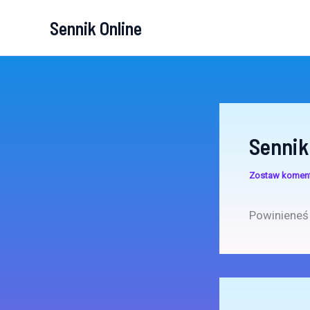
Przejdź
Sennik Online
do
treści
Sennik
Zostaw komen
Powinieneś