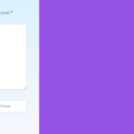
zone
*
.