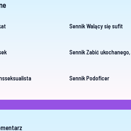
ne
kat
Sennik Walący się sufit
sek
Sennik Zabić ukochanego
nsseksualista
Sennik Podoficer
omentarz