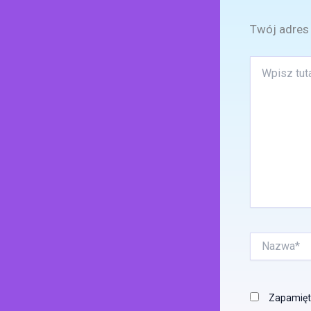
Twój adres 
Wpisz
tutaj..
Nazwa*
Zapamięta