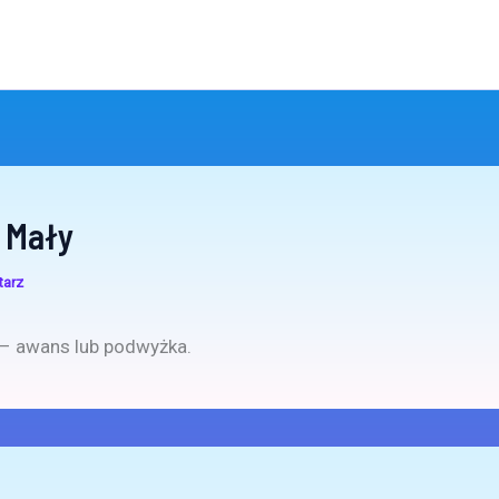
 Mały
tarz
– awans lub podwyżka.