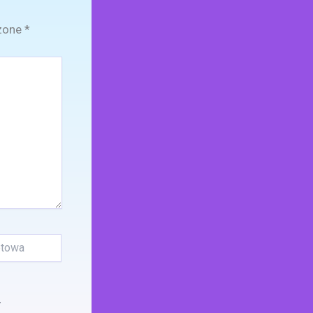
zone
*
.