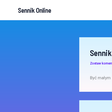
Przejdź
Sennik Online
do
treści
Sennik
Zostaw komen
Być małym 