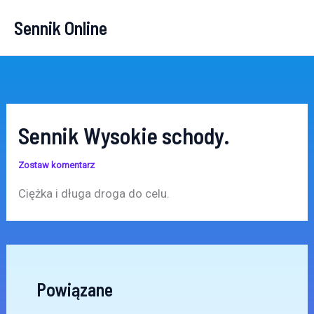
Przejdź
Sennik Online
do
treści
Sennik Wysokie schody.
Zostaw komentarz
Ciężka i długa droga do celu.
Powiązane