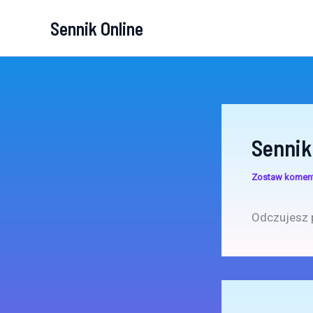
Przejdź
Sennik Online
do
treści
Senni
Zostaw komen
Odczujesz 