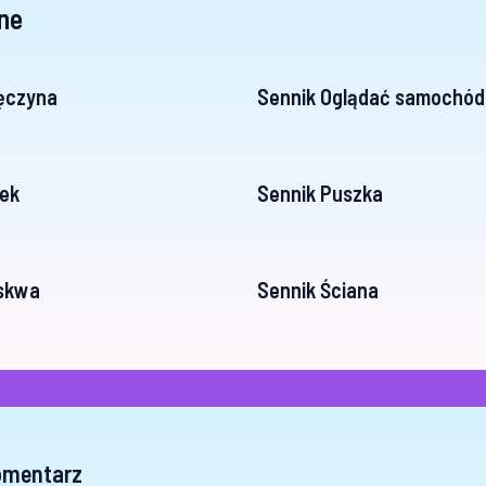
ne
ęczyna
Sennik Oglądać samochód
ek
Sennik Puszka
uskwa
Sennik Ściana
omentarz