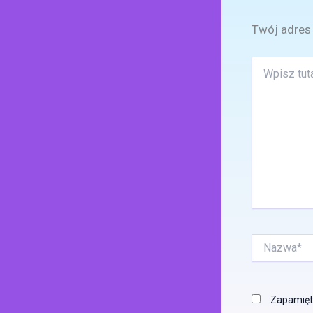
Twój adres 
Wpisz
tutaj..
Nazwa*
Zapamięta