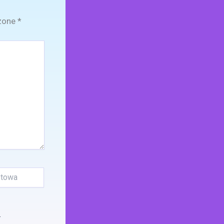
zone
*
.