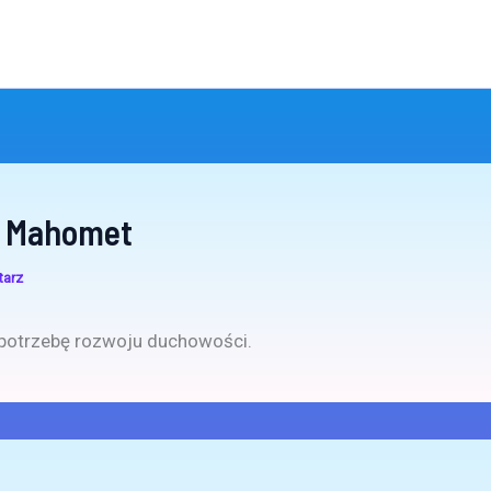
k Mahomet
tarz
potrzebę rozwoju duchowości.