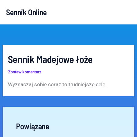
Przejdź
Sennik Online
do
treści
Sennik Madejowe łoże
Zostaw komentarz
Wyznaczaj sobie coraz to trudniejsze cele.
Powiązane