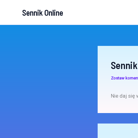
Przejdź
Sennik Online
do
treści
Sennik
Zostaw komen
Nie daj się