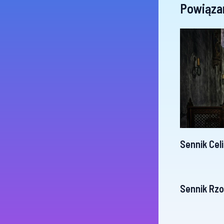
Powiąza
Sennik Cel
Sennik Rz