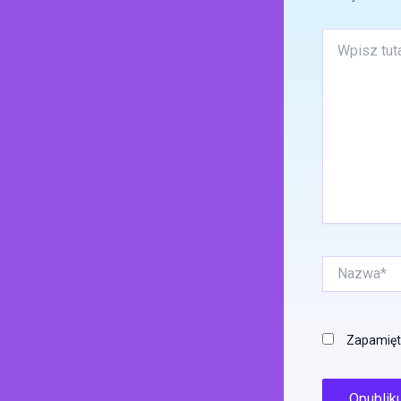
Wpisz
tutaj..
Nazwa*
Zapamięta