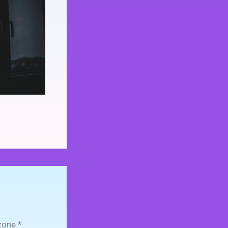
zone
*