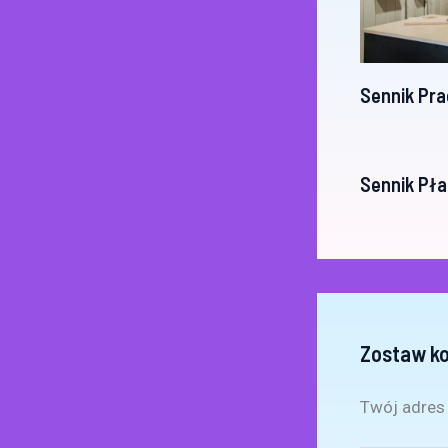
Sennik Pra
Sennik Pła
Zostaw k
Twój adres 