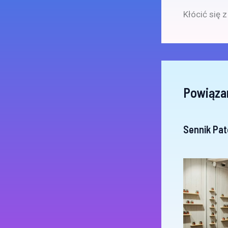
Kłócić się 
Powiąza
Sennik Pat