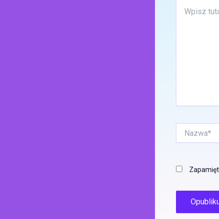
Wpisz
tutaj..
Nazwa*
Zapamięta