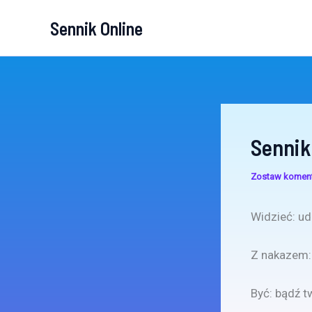
Przejdź
Sennik Online
do
treści
Sennik
Zostaw komen
Widzieć: ud
Z nakazem:
Być: bądź t