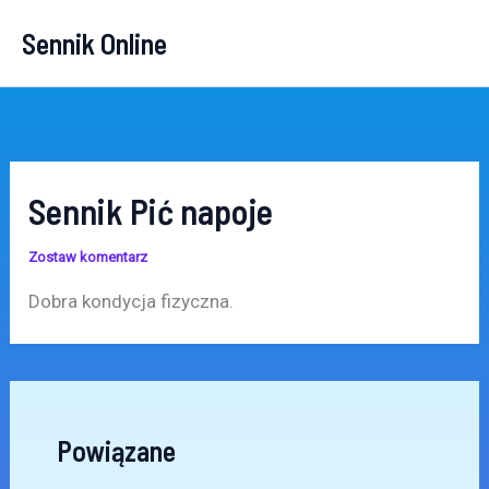
Przejdź
Sennik Online
do
treści
Sennik Pić napoje
Zostaw komentarz
Dobra kondycja fizyczna.
Powiązane