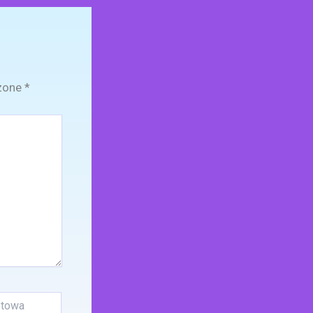
zone
*