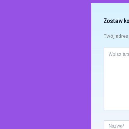
Zostaw k
Twój adres 
Wpisz
tutaj..
Nazwa*