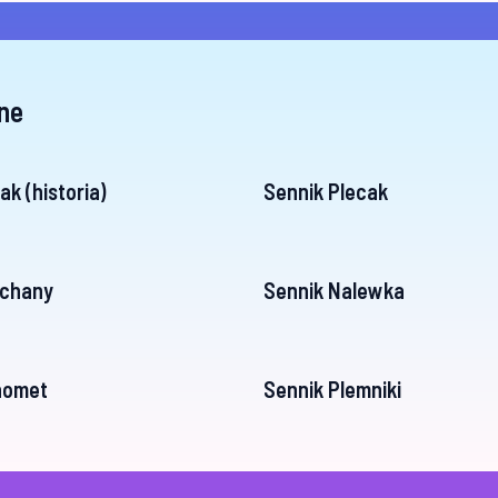
ne
k (historia)
Sennik Plecak
ochany
Sennik Nalewka
homet
Sennik Plemniki