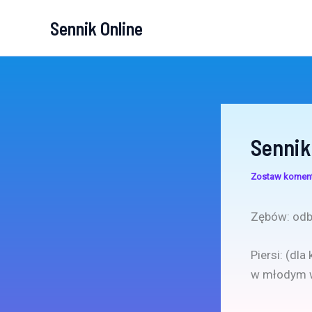
Przejdź
Sennik Online
do
treści
Sennik
Zostaw komen
Zębów: odb
Piersi: (dl
w młodym w